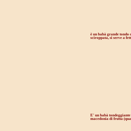
è un babà grande tondo c
sciroppata, si serve a fet
E' un babà tondeggiante 
macedonia di frutta (qua