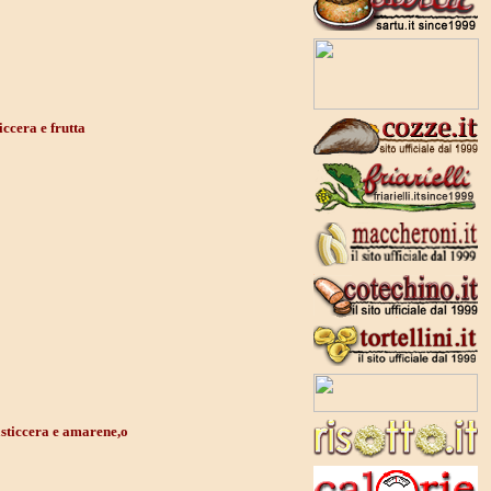
ccera e frutta
asticcera e amarene,o